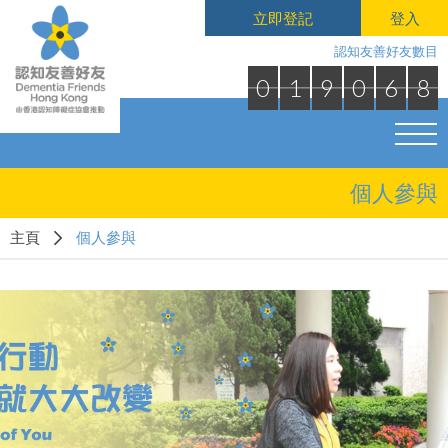
立即登記
登入
認知友善好友數目
0
1
9
0
6
8
個人參與
主頁
個人參與