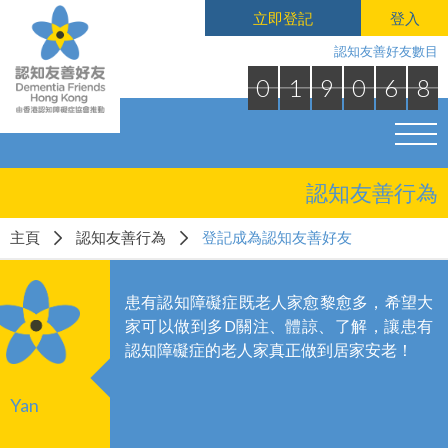
立即登記
登入
認知友善好友數目
0
1
9
0
6
8
認知友善行為
主頁
認知友善行為
登記成為認知友善好友
患有認知障礙症既老人家愈黎愈多，希望大
家可以做到多D關注、體諒、了解，讓患有
認知障礙症的老人家真正做到居家安老！
Yan