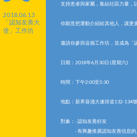
支持患者與家屬，集結社區力量，
2018.06.13
「認知友善大
你願意把運動介紹給其他人，讓更
使」工作坊
邀請你參與這個工作坊，並成為「認
日期：2018年6月30日 (星期六)
時間：下午2:00至5:30
地點：新界葵涌大連排道132-134號 T
對象：‧ 認知友善好友
‧ 有興趣推廣認知友善信息的