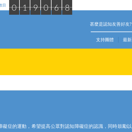
0
1
9
0
6
8
數目
甚麼是認知友善好友?
支持團體
最新
障礙症的運動，希望提高公眾對認知障礙症的認識，同時鼓勵以