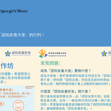
://goo.gl/V3Rvov
「認知友善大使」的行列！