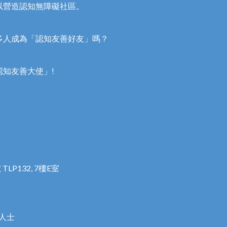
以營造認知無障礙社區。
多人成為「認知友善好友」嗎？
知友善大使」!
LP132, 7樓E室
人士