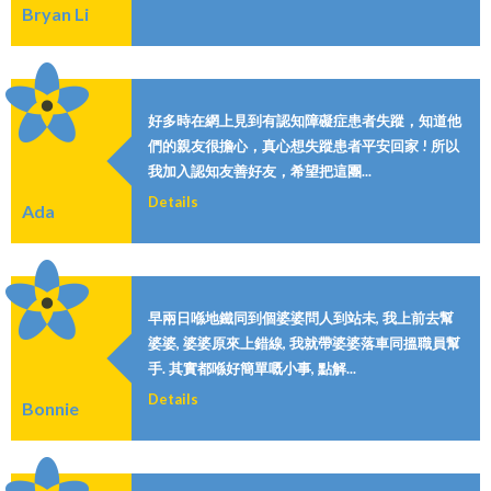
Bryan Li
好多時在網上見到有認知障礙症患者失蹤，知道他
們的親友很擔心，真心想失蹤患者平安回家 ! 所以
我加入認知友善好友，希望把這團...
Details
Ada
早兩日喺地鐵同到個婆婆問人到站未, 我上前去幫
婆婆, 婆婆原來上錯線, 我就帶婆婆落車同搵職員幫
手. 其實都喺好簡單嘅小事, 點解...
Details
Bonnie