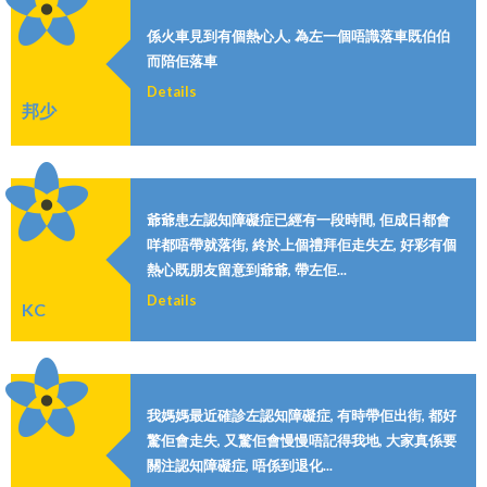
係火車見到有個熱心人, 為左一個唔識落車既伯伯
而陪佢落車
Details
邦少
爺爺患左認知障礙症已經有一段時間, 佢成日都會
咩都唔帶就落街, 終於上個禮拜佢走失左, 好彩有個
熱心既朋友留意到爺爺, 帶左佢...
Details
KC
我媽媽最近確診左認知障礙症, 有時帶佢出街, 都好
驚佢會走失, 又驚佢會慢慢唔記得我地, 大家真係要
關注認知障礙症, 唔係到退化...